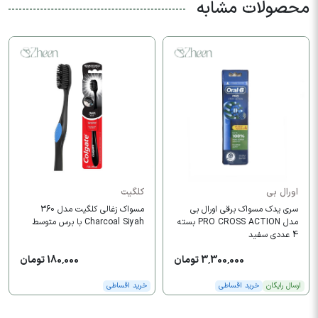
محصولات مشابه
اورال بی
کلگیت
سری یدک مسواک برقی اورال بی
مسواک زغالی کلگیت مدل 360
مدل PRO CROSS ACTION بسته
Charcoal Siyah با برس متوسط
4 عددی سفید
3,300,000 تومان
180,000 تومان
ارسال رایگان
خرید اقساطی
خرید اقساطی