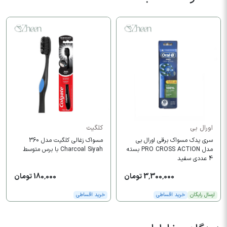
اورال بی
کلگیت
سری یدک مسواک برقی اورال بی
مسواک زغالی کلگیت مدل 360
مدل PRO CROSS ACTION بسته
Charcoal Siyah با برس متوسط
4 عددی سفید
3,300,000 تومان
180,000 تومان
ارسال رایگان
خرید اقساطی
خرید اقساطی