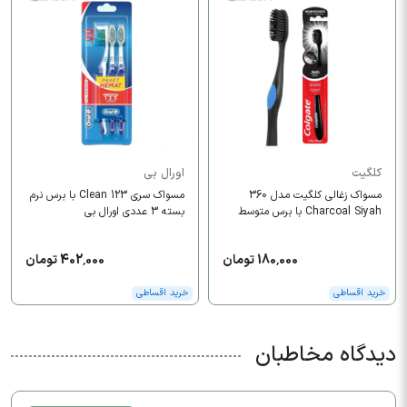
کلگیت
اورال بی
مسواک زغالی کلگیت مدل 360
مسواک سری 123 Clean با برس نرم
Charcoal Siyah با برس متوسط
بسته 3 عددی اورال بی
180,000 تومان
402,000 تومان
خرید اقساطی
خرید اقساطی
دیدگاه مخاطبان