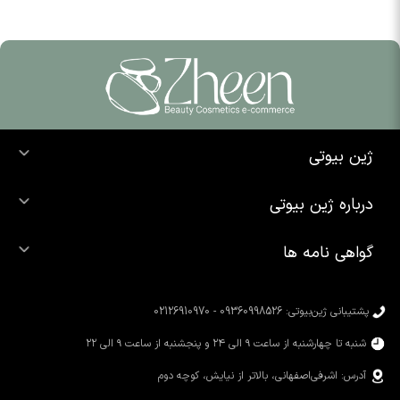
ژین بیوتی
خرید ضد آفتاب
درباره ژین بیوتی
خرید شوینده صورت
درباره ما
خرید محصولات اوردینری
گواهی نامه ها
تماس با ما
خرید رژ لب
محصولات شیگلم
خرید کرم پودر
محصولات سیمپل
پشتیبانی ژین‌بیوتی: 09360998526 - 02126910970
محصولات کوزارکس
شنبه تا چهارشنبه از ساعت ۹ الی ۲۴ و پنجشنبه از ساعت ۹ الی ۲۲
آدرس: اشرفی‌اصفهانی، بالاتر از نیایش، کوچه دوم