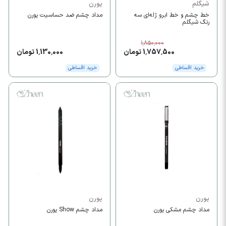
شیگلم
یورن
خط چشم و خط ابرو ژله‌ای سه
مداد چشم ضد حساسیت یورن
رنگ شیگلم
1,850,000
1,757,500 تومان
1,130,000 تومان
خرید اقساطی
خرید اقساطی
یورن
یورن
مداد چشم مشکی یورن
مداد چشم Show یورن