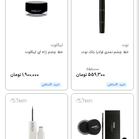
نوت
اینگلوت
خط چشم نمدی اولترا بلک نوت
خط چشم ژله ای اینگلوت
658,000
559,300 تومان
1,900,000 تومان
خرید اقساطی
خرید اقساطی