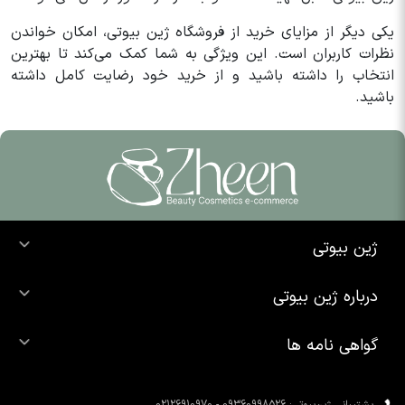
یکی دیگر از مزایای خرید از فروشگاه ژین بیوتی، امکان خواندن
نظرات کاربران است. این ویژگی به شما کمک می‌کند تا بهترین
انتخاب را داشته باشید و از خرید خود رضایت کامل داشته
باشید.
ژین بیوتی
خرید ضد آفتاب
درباره ژین بیوتی
خرید شوینده صورت
درباره ما
خرید محصولات اوردینری
گواهی نامه ها
تماس با ما
خرید رژ لب
محصولات شیگلم
خرید کرم پودر
محصولات سیمپل
پشتیبانی ژین‌بیوتی: 09360998526 - 02126910970