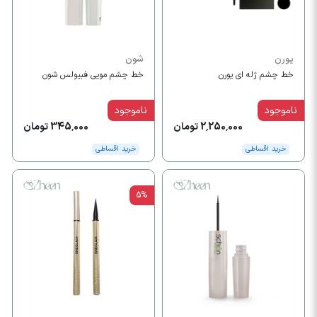
یورن
شون
خط چشم ژله ای یورن
‫خط چشم مویی فبیولس شون
ناموجود
ناموجود
2,250,000 تومان
345,000 تومان
خرید اقساطی
خرید اقساطی
5%