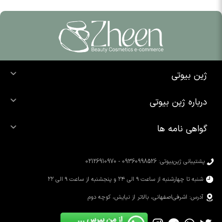
ژین بیوتی
خرید ضد آفتاب
درباره ژین بیوتی
خرید شوینده صورت
درباره ما
خرید محصولات اوردینری
گواهی نامه ها
تماس با ما
خرید رژ لب
محصولات شیگلم
خرید کرم پودر
محصولات سیمپل
پشتیبانی ژین‌بیوتی: 09360998526 - 02126910970
محصولات کوزارکس
شنبه تا چهارشنبه از ساعت ۹ الی ۲۴ و پنجشنبه از ساعت ۹ الی ۲۲
آدرس: اشرفی‌اصفهانی، بالاتر از نیایش، کوچه دوم