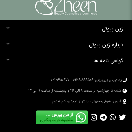
ژین بیوتی
خرید ضد آفتاب
درباره ژین بیوتی
خرید شوینده صورت
درباره ما
خرید محصولات اوردینری
گواهی نامه ها
تماس با ما
خرید رژ لب
محصولات شیگلم
خرید کرم پودر
محصولات سیمپل
پشتیبانی ژین‌بیوتی: 09360998526 - 02126910970
محصولات کوزارکس
شنبه تا چهارشنبه از ساعت ۹ الی ۲۴ و پنجشنبه از ساعت ۹ الی ۲۲
آدرس: اشرفی‌اصفهانی، بالاتر از نیایش، کوچه دوم