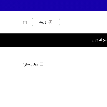
ورود
جله ژین
☰
مرتب‌سازی