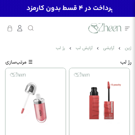
ژین
آرایشی
آرایش لب
رژ لب
رژ لب
☰
مرتب‌سازی