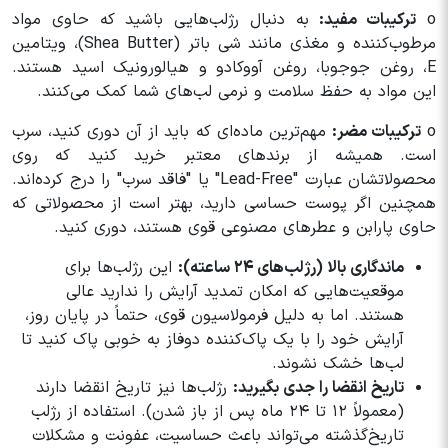
o
ترکیبات مفید:
به دنبال رژلب‌هایی باشید که حاوی مواد
مرطوب‌کننده و مغذی مانند شی باتر (Shea Butter)، ویتامین
E، روغن جوجوبا، روغن آووکادو و هیالورونیک اسید هستند.
این مواد به حفظ سلامت و نرمی لب‌های شما کمک می‌کنند.
o
ترکیبات مضر:
مهم‌ترین ماده‌ای که باید از آن دوری کنید، سرب
است. همیشه از برندهای معتبر خرید کنید که روی
محصولاتشان عبارت "Lead-Free" یا "فاقد سرب" را درج کرده‌اند.
همچنین اگر پوست حساسی دارید، بهتر است از محصولاتی که
حاوی پارابن و عطرهای مصنوعی قوی هستند، دوری کنید.
ماندگاری بالا (رژلب‌های ۲۴ ساعته):
این رژلب‌ها برای
موقعیت‌هایی که امکان تمدید آرایش را ندارید عالی
هستند. اما به دلیل فرمولاسیون قوی، حتماً در پایان روز،
آرایش خود را با یک پاک‌کننده دوفاز به خوبی پاک کنید تا
لب‌ها خشک نشوند.
تاریخ انقضا را جدی بگیرید:
رژلب‌ها نیز تاریخ انقضا دارند
(معمولاً ۱۲ تا ۲۴ ماه پس از باز شدن). استفاده از رژلب
تاریخ‌گذشته می‌تواند باعث حساسیت، عفونت و مشکلات