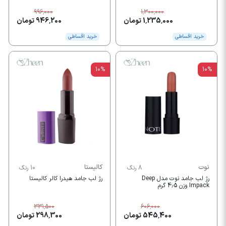
996,000
1,300,000
1,235,000 تومان
946,200 تومان
خرید اقساطی
خرید اقساطی
10%
10%
نوت
کالیستا
8 رنگ
10 رنگ
رژ لب جامد نوت مدل Deep
رژ لب جامد هیدرا کالر کالیستا
Impack وزن 4.5 گرم
331,500
606,000
545,400 تومان
298,300 تومان