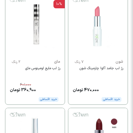
10%
شون
مای
7 رنگ
2 رنگ
‫رژ لب جامد آکوا چارمینگ شون
رژ لب مایع لومینوس مای
401,000
470,000 تومان
360,900 تومان
خرید اقساطی
خرید اقساطی