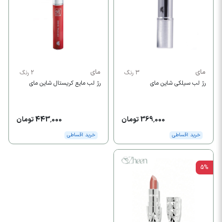
مای
مای
3 رنگ
2 رنگ
رژ لب سیلکی شاین مای
رژ لب مایع کریستال شاین مای
369,000 تومان
443,000 تومان
خرید اقساطی
خرید اقساطی
5%