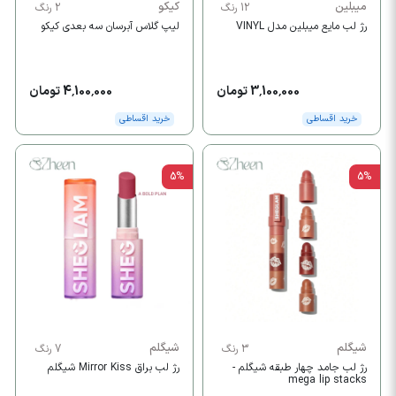
میبلین
کیکو
12 رنگ
2 رنگ
رژ لب مایع میبلین مدل VINYL
لیپ گلاس آبرسان سه بعدی کیکو
3,100,000 تومان
4,100,000 تومان
خرید اقساطی
خرید اقساطی
5%
5%
شیگلم
شیگلم
3 رنگ
7 رنگ
رژ لب جامد چهار طبقه شیگلم -
رژ لب براق Mirror Kiss شیگلم
mega lip stacks