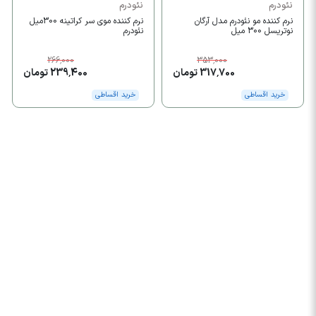
نئودرم
نئودرم
نرم کننده مو نئودرم مدل آرگان
نرم کننده موی سر کراتینه 300میل
نوتریسل 300 میل
نئودرم
266,000
353,000
317,700 تومان
239,400 تومان
خرید اقساطی
خرید اقساطی