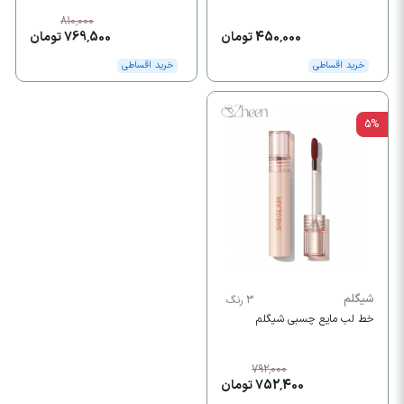
810,000
450,000 تومان
769,500 تومان
خرید اقساطی
خرید اقساطی
5%
شیگلم
3 رنگ
خط لب مایع چسبی شیگلم
792,000
752,400 تومان