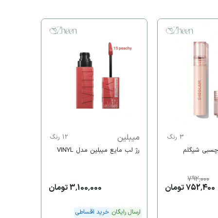
5%
شیگلم
لیپ پلام
خرید اقس
میبلین
3 رنگ
12 رنگ
چسبی شیگلم
رژ لب مایع میبلین مدل VINYL
792,000
752,400 تومان
3,100,000 تومان
ارسال رایگان
خرید اقساطی