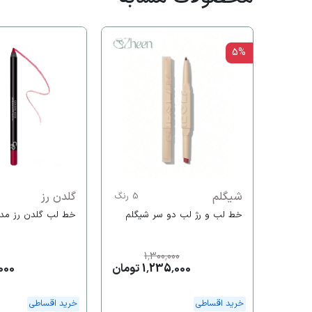
5%
شیگلم
گلدن رز
5 رنگ
خط لب و رژ لب دو سر شیگلم
خط لب گلدن رز مدل eam
1,300,000
1,235,000 تومان
6,000
خرید اقساطی
خرید اقساطی