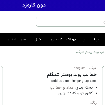
مراقبت مو
بهداشت شخصی
مکمل
عطر و ادکلن
م
ب بولد بوستر شیگلم
شیگلم
sheglam
خط لب بولد بوستر شیگلم
Bold Booster Plumping Lip Liner
دسته بندی:
مداد و خط لب
کشور تولیدکننده:
چین
رنگ: