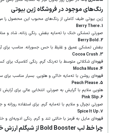
رنگ‌های موجود در فروشگاه ژین بیوتی
ژین بیوتی طیف کاملی از رنگ‌های محبوب این محصول را موجو
1. Berry There
صورتی تمشکی خنک با ته‌مایه بنفش. رنگی زنانه، شاد و مناس
2. Berry Bold
بنفش تمشکی عمیق و غلیظ با حس جسورانه. مناسب برای آرای
3. Cocoa Crush
قهوه‌ای شکلاتی متوسط با ته‌رنگ گرم. رنگی کلاسیک برای کسان
4. Mocha Muse
قهوه‌ای روشن با ته‌مایه خاکی و هلویی. بسیار مناسب برای سب
5. Peach Please
هلویی ملایم با گرایش به صورتی. انتخابی عالی برای آرایش 
6. Pink Slip
صورتی نچرال و ملایم با ته‌مایه گرم. برای استفاده روزانه و ج
7. Spice It Up
قهوه‌ای مایل به قرمز با حالتی تند و گرم. رنگی ادویه‌ای و خ
چرا خط لب Bold Booster از شیگلم ارزش خرید دارد؟