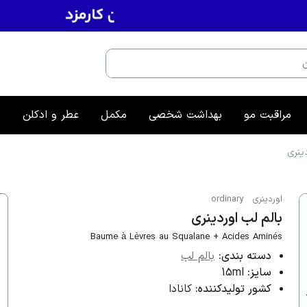
مراقبت مو
بهداشت شخصی
مکمل
عطر و ادکلن
م
ینری
اوردینری
ordinary
بالم لب اوردینری
Baume à Lèvres au Squalane + Acides Aminés
دسته بندی:
بالم لب
سایز:
15ml
کشور تولیدکننده:
کانادا