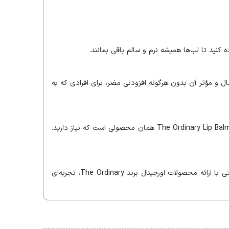
ده کنید تا لب‌ها همیشه نرم و سالم باقی بمانند.
 و مؤثر آن بدون هرگونه افزودنی مضر، برای افرادی که به
اگر به دنبال بالم لبی هستید که در عین سادگی، عملکردی فوق‌العاده داشته باشد و لب‌هایی نرم، سالم و طبیعی برایتان به ارمغان بیاورد، The Ordinary Lip Balm همان محصولی است که نیاز دارید.
برای خرید بالم لب اوردینری با ضمانت اصالت کالا، قیمت مناسب و ارسال سریع، همین حالا از فروشگاه زین بیوتی سفارش دهید. ژین بیوتی با ارائه محصولات اورجینال برند The Ordinary، تجربه‌ای