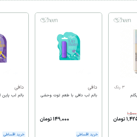
دافی
دافی
3 رنگ
گلم
بالم لب دافی با طعم توت وحشی
بالم لب پاین ا
1,500
1 تومان
149,000 تومان
خرید اقساطی
خرید اقساطی