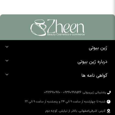
ژین بیوتی
خرید ضد آفتاب
درباره ژین بیوتی
خرید شوینده صورت
درباره ما
خرید محصولات اوردینری
گواهی نامه ها
تماس با ما
خرید رژ لب
محصولات شیگلم
خرید کرم پودر
محصولات سیمپل
پشتیبانی ژین‌بیوتی: 09360998526 - 02126910970
محصولات کوزارکس
شنبه تا چهارشنبه از ساعت ۹ الی ۲۴ و پنجشنبه از ساعت ۹ الی ۲۲
آدرس: اشرفی‌اصفهانی، بالاتر از نیایش، کوچه دوم