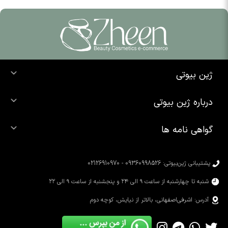
ژین بیوتی
خرید ضد آفتاب
درباره ژین بیوتی
خرید شوینده صورت
درباره ما
خرید محصولات اوردینری
گواهی نامه ها
تماس با ما
خرید رژ لب
محصولات شیگلم
خرید کرم پودر
محصولات سیمپل
پشتیبانی ژین‌بیوتی: 09360998526 - 02126910970
محصولات کوزارکس
شنبه تا چهارشنبه از ساعت ۹ الی ۲۴ و پنجشنبه از ساعت ۹ الی ۲۲
آدرس: اشرفی‌اصفهانی، بالاتر از نیایش، کوچه دوم