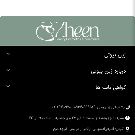
ژین بیوتی
خرید ضد آفتاب
درباره ژین بیوتی
خرید شوینده صورت
درباره ما
خرید محصولات اوردینری
گواهی نامه ها
تماس با ما
خرید رژ لب
محصولات شیگلم
خرید کرم پودر
محصولات سیمپل
پشتیبانی ژین‌بیوتی: 09360998526 - 02126910970
محصولات کوزارکس
شنبه تا چهارشنبه از ساعت ۹ الی ۲۴ و پنجشنبه از ساعت ۹ الی ۲۲
آدرس: اشرفی‌اصفهانی، بالاتر از نیایش، کوچه دوم