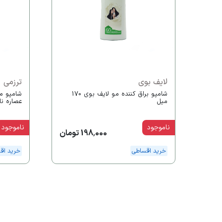
لایف بوی
ترزمی
شامپو براق کننده مو لایف بوی 170
میل
عصاره نارگی
ناموجود
ناموجود
198,000 تومان
خرید اقساطی
خرید اق