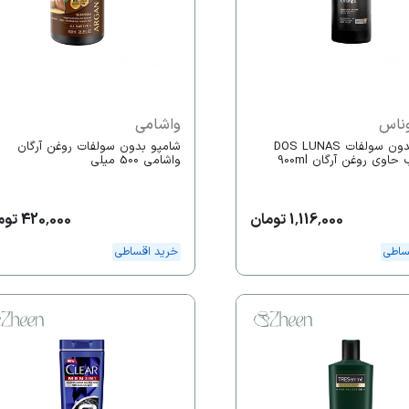
ناس
واشامی
شامپو بدون سولفات DOS LUNAS
شامپو بدون سولفات روغن آرگان
اوی روغن آرگان 900ml
واشامی 500 میلی
1,116,000 تومان
420,000 تومان
ساطی
خرید اقساطی