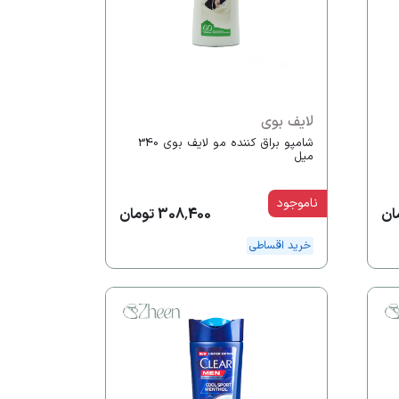
لایف بوی
شامپو براق کننده مو لایف بوی 340
میل
ناموجود
308,400 تومان
خرید اقساطی