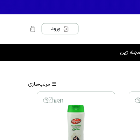
ورود
جله ژین
☰
مرتب‌سازی