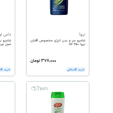
نیوآ
داس لو
شامپو سر و بدن انرژی مخصوص آقایان
نیوا 250 ml
اصل عرب ح
378,000 تومان
خرید اقساطی
خرید اق