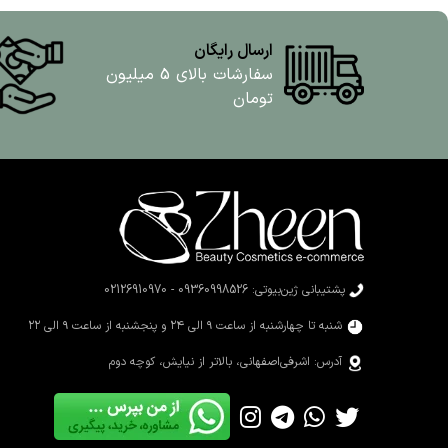
ارسال رایگان
سفارشات بالای 5 میلیون
تومان
پشتیبانی ژین‌بیوتی: 09360998526 - 02126910970
شنبه تا چهارشنبه از ساعت ۹ الی ۲۴ و پنجشنبه از ساعت ۹ الی ۲۲
آدرس: اشرفی‌اصفهانی، بالاتر از نیایش، کوچه دوم