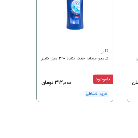
کلیر
اتی
شامپو مردانه خنک کننده 320 میل کلییر
ناموجود
312,000 تومان
خرید اقساطی