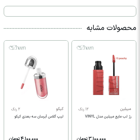
محصولات مشابه
میبلین
کیکو
12 رنگ
2 رنگ
رژ لب مایع میبلین مدل VINYL
لیپ گلاس آبرسان سه بعدی کیکو
3,100,000 تومان
4,100,000 تومان