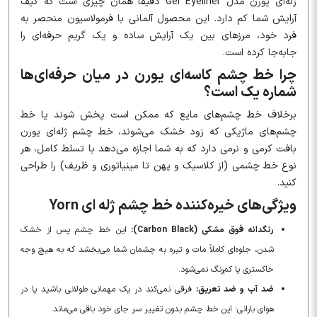
ژله‌ای یورن مدل Gel Eyeliner دقیقاً همان چیزی است که کیف
آرایش شما کم دارد. این محصول آلمانی با فرمولاسیون منحصر به
فرد خود، مرزهای بین یک آرایش ساده و یک گریم حرفه‌ای را
جابه‌جا کرده است.
چرا خط چشم کاسه‌ای یورن در میان حرفه‌ای‌ها
شماره یک است؟
برخلاف خط چشم‌های مایع که ممکن است پخش شوند یا خط
چشم‌های ماژیکی که زود خشک می‌شوند، خط چشم ژله‌ای یورن
بافت کرمی و نرمی دارد که به شما اجازه می‌دهد با تسلط کامل، هر
نوع خط چشمی (از کلاسیک و پهن تا مینیاتوری و ظریف) را طراحی
کنید.
ویژگی‌های خیره‌کننده خط چشم ژله ای Yorn
رنگدانه فوق مشکی (Carbon Black):
این خط چشم پس از خشک
شدن، جلوه‌ای کاملاً مات و تیره به چشمان شما می‌بخشد که به هیچ وجه
خاکستری یا کم‌رنگ نمی‌شود.
ضد آب و ضد تعریق:
فرقی نمی‌کند در یک مهمانی طولانی باشید یا در
هوای بارانی؛ این خط چشم بدون تغییر سر جای خود باقی می‌ماند.