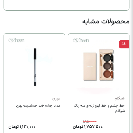
محصولات مشابه
5%
شیگلم
یورن
خط چشم و خط ابرو ژله‌ای سه رنگ
مداد چشم ضد حساسیت یورن
شیگلم
1,850,000
1,757,500 تومان
1,130,000 تومان