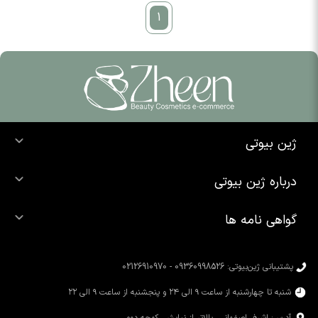
1
ژین بیوتی
خرید ضد آفتاب
درباره ژین بیوتی
خرید شوینده صورت
درباره ما
خرید محصولات اوردینری
گواهی نامه ها
تماس با ما
خرید رژ لب
محصولات شیگلم
خرید کرم پودر
محصولات سیمپل
پشتیبانی ژین‌بیوتی: 09360998526 - 02126910970
محصولات کوزارکس
شنبه تا چهارشنبه از ساعت ۹ الی ۲۴ و پنجشنبه از ساعت ۹ الی ۲۲
آدرس: اشرفی‌اصفهانی، بالاتر از نیایش، کوچه دوم