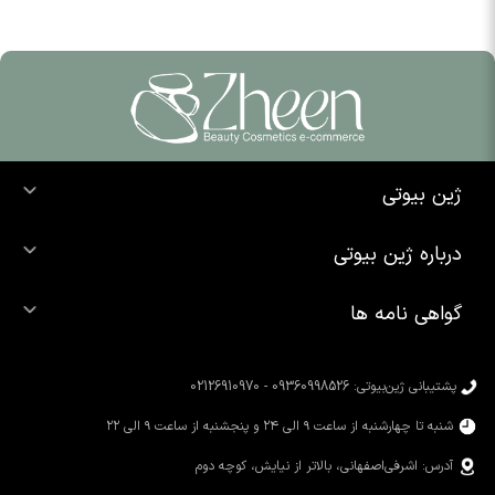
ژین بیوتی
خرید ضد آفتاب
درباره ژین بیوتی
خرید شوینده صورت
درباره ما
خرید محصولات اوردینری
گواهی نامه ها
تماس با ما
خرید رژ لب
محصولات شیگلم
خرید کرم پودر
محصولات سیمپل
پشتیبانی ژین‌بیوتی: 09360998526 - 02126910970
محصولات کوزارکس
شنبه تا چهارشنبه از ساعت ۹ الی ۲۴ و پنجشنبه از ساعت ۹ الی ۲۲
آدرس: اشرفی‌اصفهانی، بالاتر از نیایش، کوچه دوم