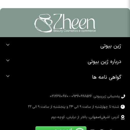
ژین بیوتی
خرید ضد آفتاب
درباره ژین بیوتی
خرید شوینده صورت
درباره ما
خرید محصولات اوردینری
گواهی نامه ها
تماس با ما
خرید رژ لب
محصولات شیگلم
خرید کرم پودر
محصولات سیمپل
پشتیبانی ژین‌بیوتی: 09360998526 - 02126910970
محصولات کوزارکس
شنبه تا چهارشنبه از ساعت ۹ الی ۲۴ و پنجشنبه از ساعت ۹ الی ۲۲
آدرس: اشرفی‌اصفهانی، بالاتر از نیایش، کوچه دوم