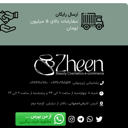
ارسال رایگان
سفارشات بالای 5 میلیون
تومان
پشتیبانی ژین‌بیوتی: 09360998526 - 02126910970
شنبه تا چهارشنبه از ساعت ۹ الی ۲۴ و پنجشنبه از ساعت ۹ الی ۲۲
آدرس: اشرفی‌اصفهانی، بالاتر از نیایش، کوچه دوم