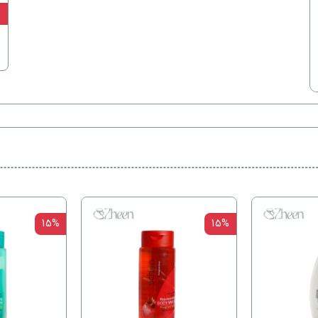
ن
15%
15%