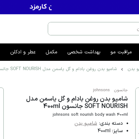
مراقبت مو
بهداشت شخصی
مکمل
عطر و ادکلن
م
و بدن
شامپو بدن روغن بادام و گل یاسمن مدل SOFT NOURISH جانسون 400ml
جانسون
johnsons
شامپو بدن روغن بادام و گل یاسمن مدل
SOFT NOURISH جانسون 400ml
johnsons soft nourish body wash 400ml
دسته بندی:
شامپو بدن
سایز:
400ml