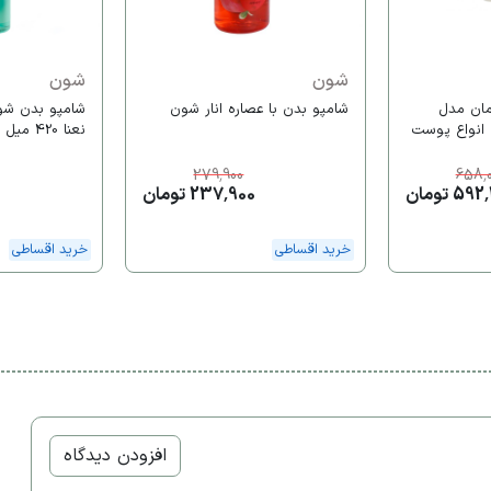
شون
شون
مان مدل
شامپو بدن با عصاره انار شون
شامپو بدن شو
 انواع پوست
نعنا 420 میل
279,900
658,
5 تومان
237,900 تومان
خرید اقساطی
خرید اقساطی
افزودن دیدگاه