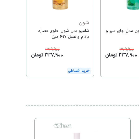
خرید اقس
شون
ن مدل چای سبز و
شامپو بدن شون حاوی عصاره
بادام و عسل 420 میل
279,900
279,900
237,900 تومان
237,900 تومان
خرید اقساطی