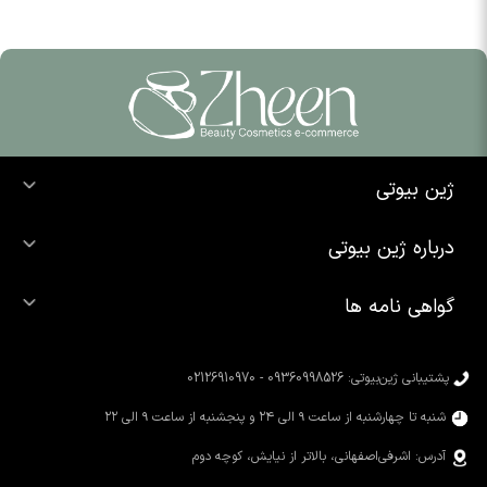
ژین بیوتی
خرید ضد آفتاب
درباره ژین بیوتی
خرید شوینده صورت
درباره ما
خرید محصولات اوردینری
گواهی نامه ها
تماس با ما
خرید رژ لب
محصولات شیگلم
خرید کرم پودر
محصولات سیمپل
پشتیبانی ژین‌بیوتی: 09360998526 - 02126910970
محصولات کوزارکس
شنبه تا چهارشنبه از ساعت ۹ الی ۲۴ و پنجشنبه از ساعت ۹ الی ۲۲
آدرس: اشرفی‌اصفهانی، بالاتر از نیایش، کوچه دوم