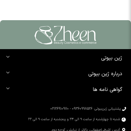
ژین بیوتی
خرید ضد آفتاب
درباره ژین بیوتی
خرید شوینده صورت
درباره ما
خرید محصولات اوردینری
گواهی نامه ها
تماس با ما
خرید رژ لب
محصولات شیگلم
خرید کرم پودر
محصولات سیمپل
پشتیبانی ژین‌بیوتی: 09360998526 - 02126910970
محصولات کوزارکس
شنبه تا چهارشنبه از ساعت ۹ الی ۲۴ و پنجشنبه از ساعت ۹ الی ۲۲
آدرس: اشرفی‌اصفهانی، بالاتر از نیایش، کوچه دوم