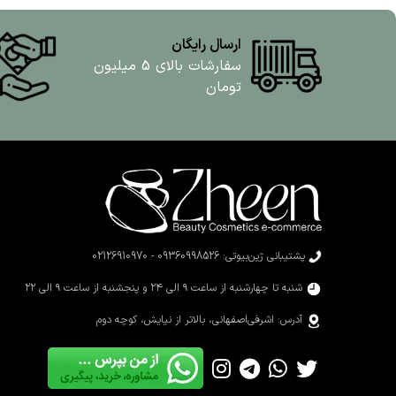
ارسال رایگان
سفارشات بالای 5 میلیون
تومان
پشتیبانی ژین‌بیوتی: 09360998526 - 02126910970
شنبه تا چهارشنبه از ساعت ۹ الی ۲۴ و پنجشنبه از ساعت ۹ الی ۲۲
آدرس: اشرفی‌اصفهانی، بالاتر از نیایش، کوچه دوم