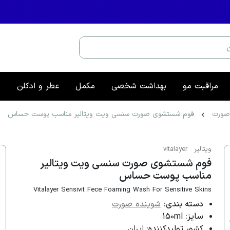
مراقبت مو
بهداشت شخصی
مکمل
عطر و ادکلن
م
صورت
فوم شستشوی صورت سنسی ویت ویتالیر مناسب پوست حساس
ویتالیر
vitalayer
فوم شستشوی صورت سنسی ویت ویتالیر
مناسب پوست حساس
Vitalayer Sensivit Fece Foaming Wash For Sensitive Skins
دسته بندی:
شوینده صورت
سایز:
150ml
کشور تولیدکننده:
ایران