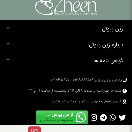
ژین بیوتی
خرید ضد آفتاب
درباره ژین بیوتی
خرید شوینده صورت
درباره ما
خرید محصولات اوردینری
گواهی نامه ها
تماس با ما
خرید رژ لب
محصولات شیگلم
خرید کرم پودر
محصولات سیمپل
پشتیبانی ژین‌بیوتی: 09360998526 - 02126910970
محصولات کوزارکس
شنبه تا چهارشنبه از ساعت ۹ الی ۲۴ و پنجشنبه از ساعت ۹ الی ۲۲
آدرس: اشرفی‌اصفهانی، بالاتر از نیایش، کوچه دوم
15%