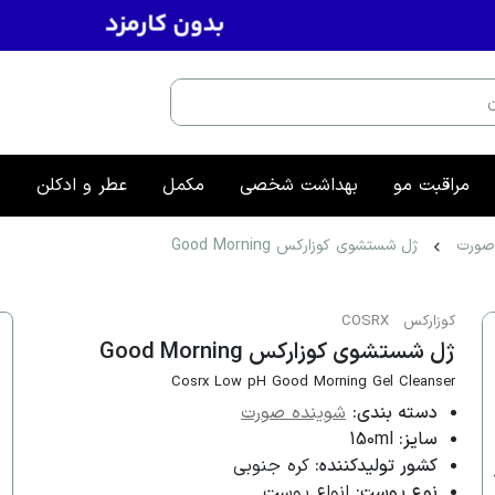
مراقبت مو
بهداشت شخصی
مکمل
عطر و ادکلن
م
صورت
ژل شستشوی کوزارکس Good Morning
کوزارکس
COSRX
ژل شستشوی کوزارکس Good Morning
Cosrx Low pH Good Morning Gel Cleanser
دسته بندی:
شوینده صورت
سایز:
150ml
کشور تولیدکننده:
کره جنوبی
نوع پوست:
انواع پوست