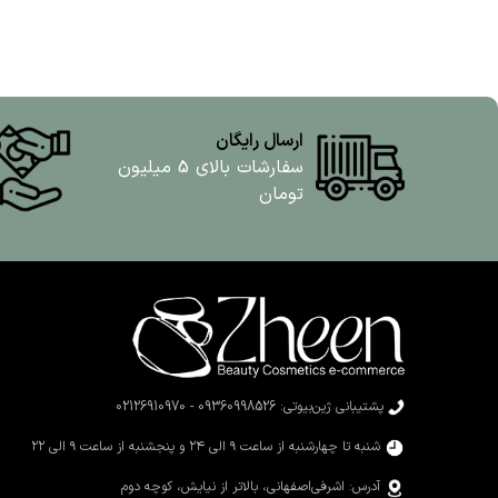
ارسال رایگان
سفارشات بالای 5 میلیون
تومان
پشتیبانی ژین‌بیوتی: 09360998526 - 02126910970
شنبه تا چهارشنبه از ساعت ۹ الی ۲۴ و پنجشنبه از ساعت ۹ الی ۲۲
آدرس: اشرفی‌اصفهانی، بالاتر از نیایش، کوچه دوم