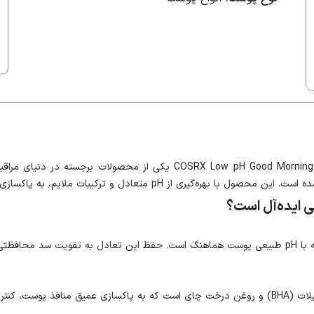
ژل شستشوی صورت گود مورنینگ کوزارکس  Low pH Good Morning Gel Cleanser
ملایم، به پاکسازی عمیق پوست بدون ایجاد خشکی یا تحریک کمک می‌کند.​
 ایده‌آل است؟
این ژل شستشو با pH حدود 5.0 تا 6.0 طراحی شده است، که با pH طبیعی پوست هماهنگ است. حفظ این 
 کمک می‌کنند.​