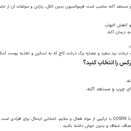
مستعد آکنه مناسب است. فرمولاسیون بدون الکل، پارابن و سولفات آن از تحر
و کاهش التهاب.​
درمان آکنه.​
​
ت درخت بید سفید و عصاره برگ درخت کاج که به تسکین و تغذیه پوست کمک م
س را انتخاب کنید؟
.​
ای چرب و مستعد آکنه.​
ژل شستشوی صورت COSRX Low pH Good Morning Gel Cleanser با ترکیبی از مواد فعال و ملایم، انتخا
ی صاف، شفاف و بدون جوش داشته باشید.​