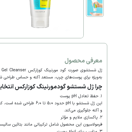
معرفی محصول
به‌ویژه برای پوست‌های چرب، مستعد آکنه و حساس طراحی شده است. این محصول با بهره‌گیری از pH متعادل و ترکیبات 
چرا ژل شستشو گودمورنینگ کوزارکس انتخابی
۱. حفظ تعادل pH پوست
و آکنه جلوگیری می‌کند.​
۲. پاکسازی ملایم و مؤثر
فرمولاسیون این محصول شامل ترکیباتی مانند بتائین سالیسیلات (BHA) و روغن درخت چای است که به پاکسازی عمیق منافذ پوست، کنترل چربی و کاهش التهاب
۳. مناسب برای انواع پوست