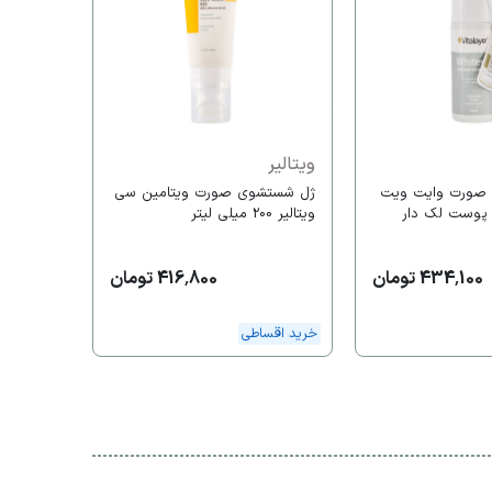
 & Defend
خرید اقس
ویتالیر
صورت وایت ویت
ژل شستشوی صورت ویتامین سی
 پوست لک دار
ویتالیر 200 میلی لیتر
434,100 تومان
416,800 تومان
خرید اقساطی