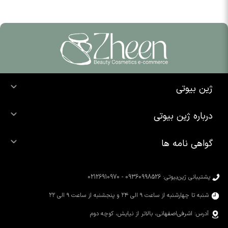
ژین بیوتی
خرید ضد آفتاب
درباره ژین بیوتی
خرید شوینده صورت
درباره ما
خرید محصولات اوردینری
گواهی نامه ها
تماس با ما
خرید رژ لب
محصولات شیگلم
خرید کرم پودر
محصولات سیمپل
پشتیبانی ژین‌بیوتی: 09360998526 - 02126910970
محصولات کوزارکس
شنبه تا چهارشنبه از ساعت ۹ الی ۲۴ و پنجشنبه از ساعت ۹ الی ۲۲
آدرس: اشرفی‌اصفهانی، بالاتر از نیایش، کوچه دوم