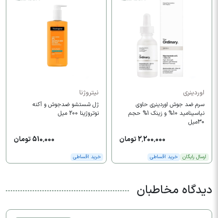
اوردینری
نیتروژنا
سرم ضد جوش اوردینری حاوی
ژل شستشو ضدجوش و آکنه
نیاسینامید 10% و زینک 1% حجم
نوتروژینا 200 میل
30میل
2,200,000 تومان
510,000 تومان
ارسال رایگان
خرید اقساطی
خرید اقساطی
دیدگاه مخاطبان