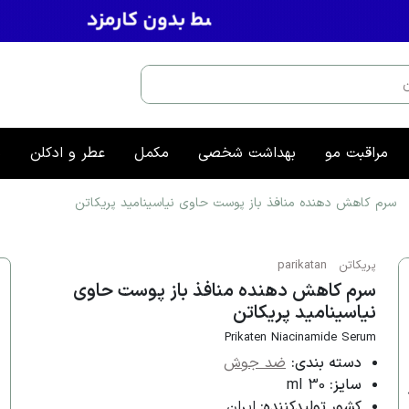
مراقبت مو
بهداشت شخصی
مکمل
عطر و ادکلن
م
سرم کاهش دهنده منافذ باز پوست حاوی نیاسینامید پریکاتن
پریکاتن
parikatan
سرم کاهش دهنده منافذ باز پوست حاوی
نیاسینامید پریکاتن
Prikaten Niacinamide Serum
دسته بندی:
ضد جوش
سایز:
30 ml
کشور تولیدکننده:
ایران