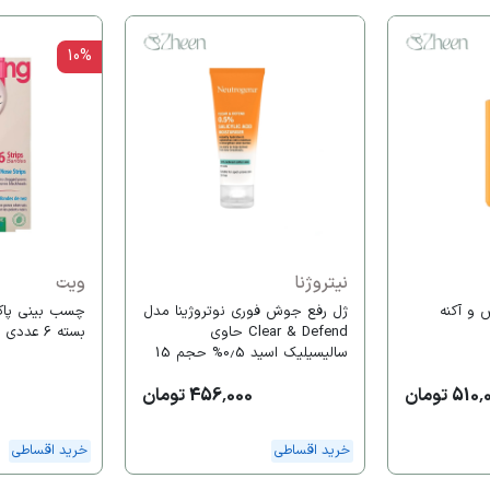
10%
نیتروژنا
ویت
و آکنه
ژل رفع جوش فوری نوتروژینا مدل
چسب بینی پاک 
Clear & Defend حاوی
بسته 6 عددی
سالیسیلیک اسید 0.5% حجم 15
میل
51 تومان
456,000 تومان
خرید اقساطی
خرید اقساطی