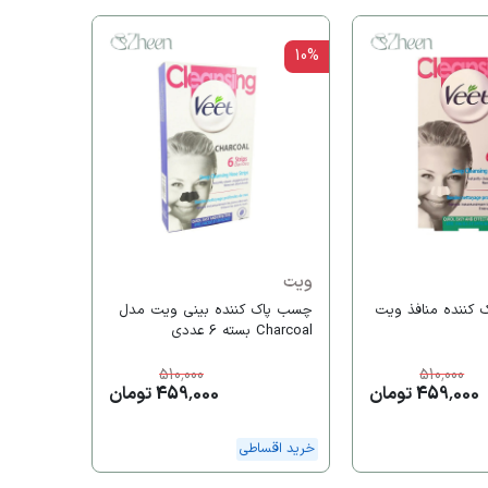
10%
کلینیک
سرم آبرس
مدل Active Glow
ارسال رایگا
ویت
کننده منافذ ویت
چسب‌ پاک کننده بینی ویت مدل
Charcoal بسته 6 عددی
510,000
510,000
459,000 تومان
459,000 تومان
خرید اقساطی