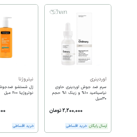
اوردینری
نیتروژنا
سرم ضد جوش اوردینری حاوی
ژل شستشو ضدجوش 
نیاسینامید 10% و زینک 1% حجم
نوتروژینا 200 میل
30میل
2,200,000 تومان
0,000
ارسال رایگان
خرید اقساطی
خرید اقساطی