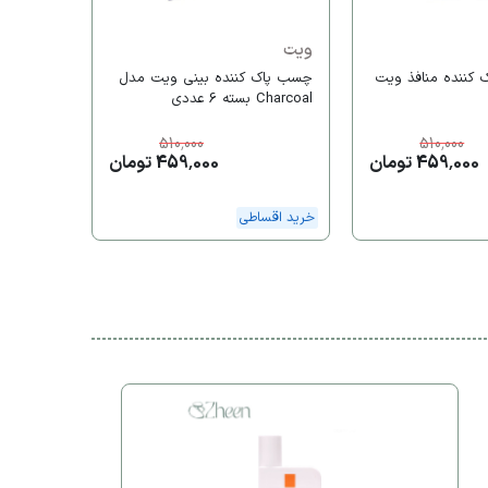
ارسال رایگا
ویت
کننده منافذ ویت
چسب‌ پاک کننده بینی ویت مدل
Charcoal بسته 6 عددی
510,000
510,000
459,000 تومان
459,000 تومان
خرید اقساطی