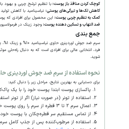
کوچک کردن منافذ باز پوست:
با تنظیم ترشح چربی و بهبود ب
کاهش لک‌ها و تیرگی‌های پوستی:
نیاسینامید با کاهش تولید م
کمک به تنظیم چربی پوست:
این محصول برای افرادی که پوست 
ضد التهاب و تسکین دهنده پوست:
وجود زینک در فرمولاسیون
جمع بندی
سرم ض
فرد، انتخابی عالی برای افرادی است که به دنبال راه‌حلی موث
شوید.
نحوه استفاده از سرم ضد جوش اوردینری حاوی نیاسینامید 10% 
برای دستیابی به بهترین نتایج، مراحل زیر را دنبال کنید:
پاکسازی پوست ابتدا پوست خود را با یک پاک‌کنن
استفاده از تونر (در صورت نیاز) اگر از تونر استف
اعمال سرم 2 تا 3 قطره از سرم را روی پوست خشک بریزید و به آرامی ماساژ دهید تا جذب شود.
از تماس مستقیم سر قطره‌چکان با پوست خوددا
استفاده از مرطوب‌کننده پس از جذب کامل سرم،