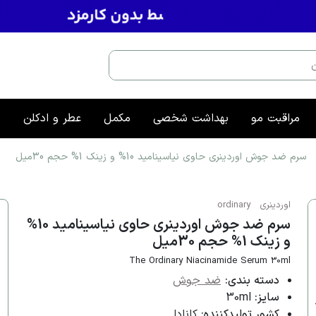
مراقبت مو
بهداشت شخصی
مکمل
عطر و ادکلن
م
سرم ضد جوش اوردینری حاوی نیاسینامید 10% و زینک 1% حجم 30میل
اوردینری
ordinary
سرم ضد جوش اوردینری حاوی نیاسینامید 10%
و زینک 1% حجم 30میل
The Ordinary Niacinamide Serum 30ml
دسته بندی:
ضد جوش
سایز:
30ml
کشور تولیدکننده:
کانادا