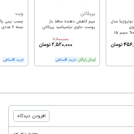
پریکاتن
ویت
وتروژینا مدل
سرم کاهش دهنده منافذ باز
چسب بینی پاک 
Clea حاوی
پوست حاوی نیاسینامید پریکاتن
بسته 6 عددی
سالیسیلیک اسید 0.5% حجم 15
2,800,000
4 تومان
2,520,000 تومان
ارسال رایگان
خرید اقساطی
خرید اقساطی
افزودن دیدگاه