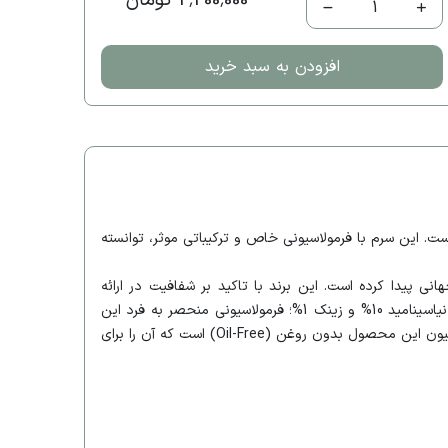
2,200,000 تومان
1
افزودن به سبد خرید
به مراقبت از پوست است. این سرم با فرمولاسیونی خاص و ترکیباتی موثر، توانسته
یت و قیمت مناسب، شهرت جهانی پیدا کرده است. این برند با تاکید بر شفافیت در ارائه
اطلاعات محصولات و بهره‌گیری از ترکیبات علمی و اثبات‌شده، به یکی از برندهای محبوب در زمینه مراقبت از پوست تبدیل شده است. سرم نیاسینامید 10% و زینک 1%؛ فرمولاسیونی منحصر به فرد این
سرم با ترکیبی از نیاسینامید (ویتامین B3) و زینک، به طور خاص برای بهبود مشکلات پوستی مانند جوش و آکنه طراحی شده است. فرمولاسیون این محصول بدون روغن (Oil-Free) است که آن را برای