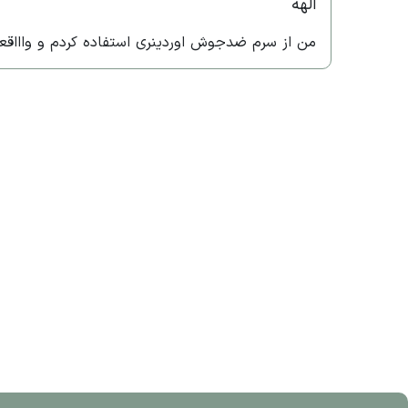
الهه
من از سرم ضدجوش اوردینری استفاده کردم و واااقعا 