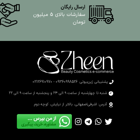
ارسال رایگان
سفارشات بالای 5 میلیون
تومان
پشتیبانی ژین‌بیوتی: 09360998526 - 02126910970
شنبه تا چهارشنبه از ساعت ۹ الی ۲۴ و پنجشنبه از ساعت ۹ الی ۲۲
آدرس: اشرفی‌اصفهانی، بالاتر از نیایش، کوچه دوم