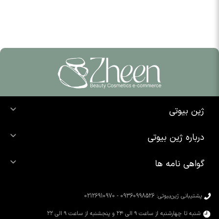
ژین بیوتی
خرید ضد آفتاب
درباره ژین بیوتی
خرید شوینده صورت
درباره ما
خرید محصولات اوردینری
گواهی نامه ها
تماس با ما
خرید رژ لب
محصولات شیگلم
خرید کرم پودر
محصولات سیمپل
پشتیبانی ژین‌بیوتی: 09360998526 - 02126910970
محصولات کوزارکس
شنبه تا چهارشنبه از ساعت ۹ الی ۲۴ و پنجشنبه از ساعت ۹ الی ۲۲