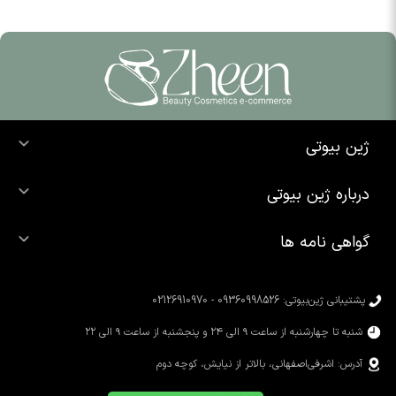
ژین بیوتی
خرید ضد آفتاب
درباره ژین بیوتی
خرید شوینده صورت
درباره ما
خرید محصولات اوردینری
گواهی نامه ها
تماس با ما
خرید رژ لب
محصولات شیگلم
خرید کرم پودر
محصولات سیمپل
پشتیبانی ژین‌بیوتی: 09360998526 - 02126910970
محصولات کوزارکس
شنبه تا چهارشنبه از ساعت ۹ الی ۲۴ و پنجشنبه از ساعت ۹ الی ۲۲
آدرس: اشرفی‌اصفهانی، بالاتر از نیایش، کوچه دوم