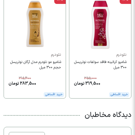
نئودرم
نئودرم
شامپو کراتینه فاقد سولفات نوتریسل
شامپو مو نئودرم مدل آرگان نوتریسل
300 میل
حجم 300 میل
315,400
355,000
319,500 تومان
283,500 تومان
خرید اقساطی
خرید اقساطی
دیدگاه مخاطبان