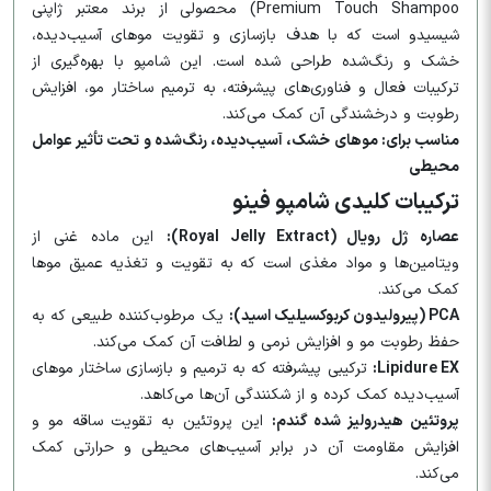
Premium Touch Shampoo) محصولی از برند معتبر ژاپنی
شیسیدو است که با هدف بازسازی و تقویت موهای آسیب‌دیده،
خشک و رنگ‌شده طراحی شده است. این شامپو با بهره‌گیری از
ترکیبات فعال و فناوری‌های پیشرفته، به ترمیم ساختار مو، افزایش
رطوبت و درخشندگی آن کمک می‌کند.​
مناسب برای: موهای خشک، آسیب‌دیده، رنگ‌شده و تحت تأثیر عوامل
محیطی​
ترکیبات کلیدی شامپو فینو
عصاره ژل رویال (Royal Jelly Extract):
این ماده غنی از
ویتامین‌ها و مواد مغذی است که به تقویت و تغذیه عمیق موها
کمک می‌کند.​
PCA (پیرولیدون کربوکسیلیک اسید):
یک مرطوب‌کننده طبیعی که به
حفظ رطوبت مو و افزایش نرمی و لطافت آن کمک می‌کند.​
Lipidure EX:
ترکیبی پیشرفته که به ترمیم و بازسازی ساختار موهای
آسیب‌دیده کمک کرده و از شکنندگی آن‌ها می‌کاهد.​
پروتئین هیدرولیز شده گندم:
این پروتئین به تقویت ساقه مو و
افزایش مقاومت آن در برابر آسیب‌های محیطی و حرارتی کمک
می‌کند.​