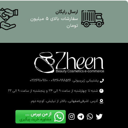
ارسال رایگان
سفارشات بالای 5 میلیون
تومان
پشتیبانی ژین‌بیوتی: 09360998526 - 02126910970
شنبه تا چهارشنبه از ساعت ۹ الی ۲۴ و پنجشنبه از ساعت ۹ الی ۲۲
آدرس: اشرفی‌اصفهانی، بالاتر از نیایش، کوچه دوم