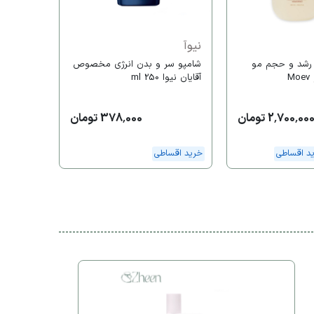
خرید اقس
نیوآ
 رشد و حجم مو
شامپو سر و بدن انرژی مخصوص
M
آقایان نیوا 250 ml
2,700,00 تومان
378,000 تومان
د اقساطی
خرید اقساطی