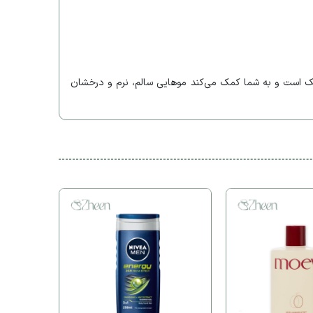
خشک است و به شما کمک می‌کند موهایی سالم، نرم و درخشان
داس لو
AS
آرگان 900ml