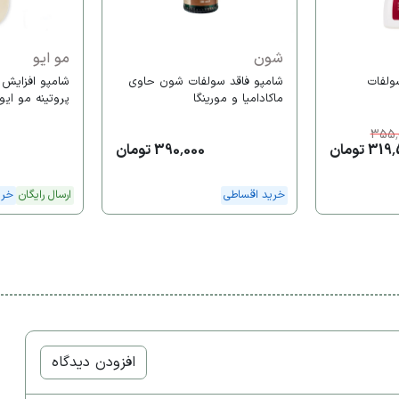
شون
مو ایو
سولفات
شامپو فاقد سولفات شون حاوی
شامپو افزایش
ماکادامیا و مورینگا
پروتینه مو ایو oev
355,
3 تومان
390,000 تومان
0
خرید اقساطی
ارسال رایگان
خری
افزودن دیدگاه