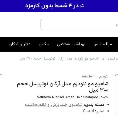
مراقبت مو
بهداشت شخصی
مکمل
عطر و ادکلن
م
کننده
شامپو مو نئودرم مدل آرگان نوتریسل حجم 300 میل
نئودرم
neuderm
شامپو مو نئودرم مدل آرگان نوتریسل حجم
300 میل
Neuderm Nutrisol Argan Hair Shampoo 300ml
دسته بندی:
شامپوی ضدریزش و تقویت‌کننده
سایز:
300ml