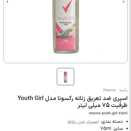
رکسنا
Rexona
اسپری ضد تعریق زنانه رکسونا مدل Youth Girl
ظرفیت 75 میلی لیتر
rexona-youth-girl-75ml
دسته بندی:
اسپری بدن زنانه
سایز:
75ml