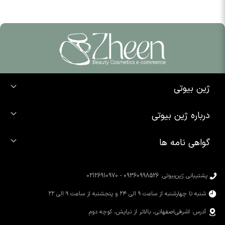
ژین بیوتی
خرید ضد آفتاب
درباره ژین بیوتی
خرید شوینده صورت
درباره ما
خرید محصولات اوردینری
گواهی نامه ها
تماس با ما
خرید رژ لب
محصولات شیگلم
خرید کرم پودر
محصولات سیمپل
پشتیبانی ژین‌بیوتی: 09360998526 - 02126910970
محصولات کوزارکس
شنبه تا چهارشنبه از ساعت ۹ الی ۲۴ و پنجشنبه از ساعت ۹ الی ۲۲
آدرس: اشرفی‌اصفهانی، بالاتر از نیایش، کوچه دوم