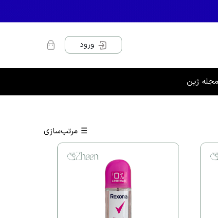
ورود
جله ژین
☰
مرتب‌سازی