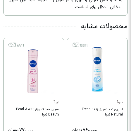
بماند و حس تازگی و انرژی را در طول روز تجربه کنید، این اسپری
انتخابی ایده‌آل برای شماست.
محصولات مشابه
نیوآ
نیوآ
اسپری ضد تعریق زنانه Fresh
اسپری ضد تعریق زنانه Pearl &
Natural نیوا
Beauty نیوا
760,000 تومان
770,000 تومان