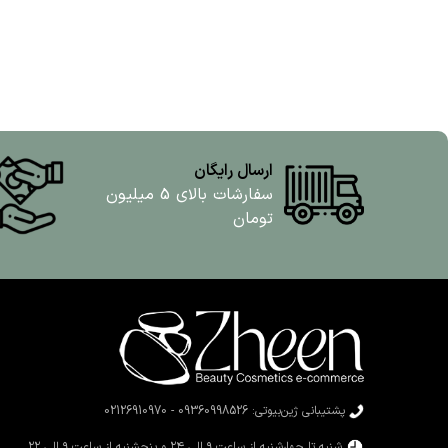
ارسال رایگان
سفارشات بالای 5 میلیون
تومان
پشتیبانی ژین‌بیوتی: 09360998526 - 02126910970
شنبه تا چهارشنبه از ساعت ۹ الی ۲۴ و پنجشنبه از ساعت ۹ الی ۲۲