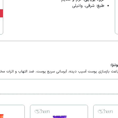
طبع:
شرقی، وانیلی
ن