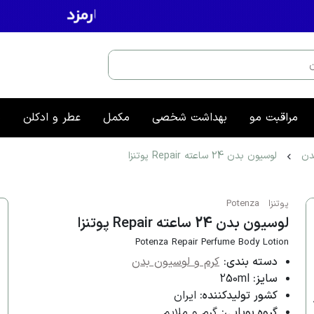
مراقبت مو
بهداشت شخصی
مکمل
عطر و ادکلن
م
دن
لوسیون بدن 24 ساعته Repair پوتنزا
پوتنزا
Potenza
لوسیون بدن 24 ساعته Repair پوتنزا
Potenza Repair Perfume Body Lotion
دسته بندی:
کرم و لوسیون بدن
سایز:
250ml
کشور تولیدکننده:
ایران
گروه بویایی:
گرم و ملایم