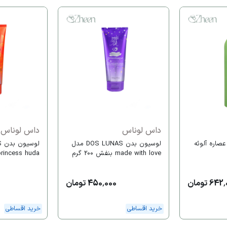
داس لوناس
داس لوناس
صاره آلوئه
لوسیون بدن DOS LUNAS مدل
made with love بنفش 200 گرم
the princess huda حجم 
64 تومان
450,000 تومان
خرید اقساطی
خرید اقساطی