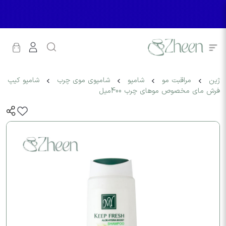
ژین
مراقبت مو
شامپو
شامپوی موی چرب
شامپو کیپ
فرش مای مخصوص موهای چرب 400میل