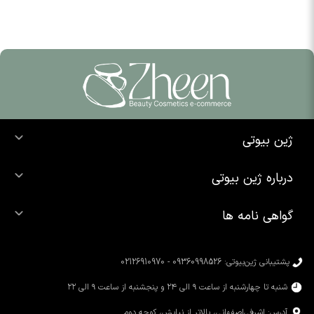
ژین بیوتی
خرید ضد آفتاب
درباره ژین بیوتی
خرید شوینده صورت
درباره ما
خرید محصولات اوردینری
گواهی نامه ها
تماس با ما
خرید رژ لب
محصولات شیگلم
خرید کرم پودر
محصولات سیمپل
پشتیبانی ژین‌بیوتی: 09360998526 - 02126910970
محصولات کوزارکس
شنبه تا چهارشنبه از ساعت ۹ الی ۲۴ و پنجشنبه از ساعت ۹ الی ۲۲
آدرس: اشرفی‌اصفهانی، بالاتر از نیایش، کوچه دوم