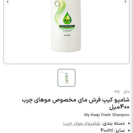
مای
my
شامپو کیپ فرش مای مخصوص موهای چرب
400میل
My Keep Fresh Shampoo
دسته بندی:
شامپوی موی چرب
سایز:
400ml