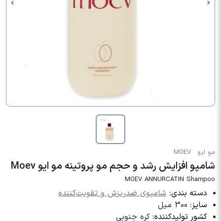
مو ایو
MOEV
شامپو افزایش رشد و حجم مو پروتینه مو ایو Moev
MOEV ANNURCATIN Shampoo
دسته بندی:
شامپوی ضدریزش و تقویت‌کننده
سایز:
300 میل
کشور تولیدکننده:
کره جنوبی