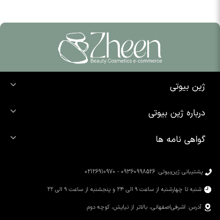
ژین بیوتی
خرید ضد آفتاب
درباره ژین بیوتی
خرید شوینده صورت
درباره ما
خرید محصولات اوردینری
گواهی نامه ها
تماس با ما
خرید رژ لب
محصولات شیگلم
خرید کرم پودر
محصولات سیمپل
پشتیبانی ژین‌بیوتی: 09360998526 - 02126910970
محصولات کوزارکس
شنبه تا چهارشنبه از ساعت ۹ الی ۲۴ و پنجشنبه از ساعت ۹ الی ۲۲
آدرس: اشرفی‌اصفهانی، بالاتر از نیایش، کوچه دوم