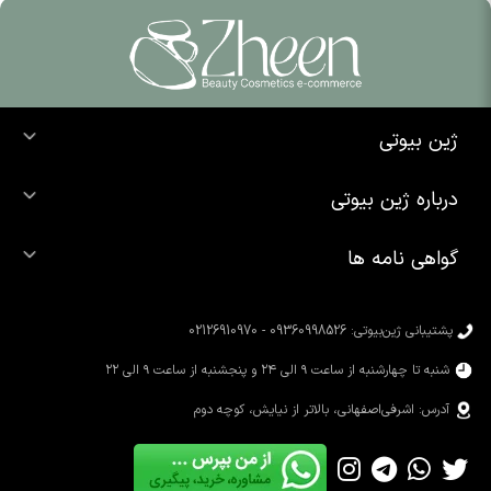
ژین بیوتی
خرید ضد آفتاب
درباره ژین بیوتی
خرید شوینده صورت
درباره ما
خرید محصولات اوردینری
گواهی نامه ها
تماس با ما
خرید رژ لب
محصولات شیگلم
خرید کرم پودر
محصولات سیمپل
پشتیبانی ژین‌بیوتی: 09360998526 - 02126910970
محصولات کوزارکس
شنبه تا چهارشنبه از ساعت ۹ الی ۲۴ و پنجشنبه از ساعت ۹ الی ۲۲
آدرس: اشرفی‌اصفهانی، بالاتر از نیایش، کوچه دوم