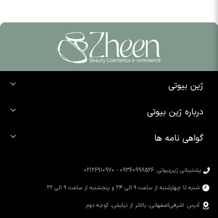
ژین بیوتی
خرید ضد آفتاب
درباره ژین بیوتی
خرید شوینده صورت
درباره ما
خرید محصولات اوردینری
گواهی نامه ها
تماس با ما
خرید رژ لب
محصولات شیگلم
خرید کرم پودر
محصولات سیمپل
پشتیبانی ژین‌بیوتی: 09360998526 - 02126910970
محصولات کوزارکس
شنبه تا چهارشنبه از ساعت ۹ الی ۲۴ و پنجشنبه از ساعت ۹ الی ۲۲
آدرس: اشرفی‌اصفهانی، بالاتر از نیایش، کوچه دوم