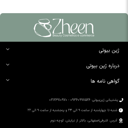
ژین بیوتی
خرید ضد آفتاب
درباره ژین بیوتی
خرید شوینده صورت
درباره ما
خرید محصولات اوردینری
گواهی نامه ها
تماس با ما
خرید رژ لب
محصولات شیگلم
خرید کرم پودر
محصولات سیمپل
پشتیبانی ژین‌بیوتی: 09360998526 - 02126910970
محصولات کوزارکس
شنبه تا چهارشنبه از ساعت ۹ الی ۲۴ و پنجشنبه از ساعت ۹ الی ۲۲
آدرس: اشرفی‌اصفهانی، بالاتر از نیایش، کوچه دوم