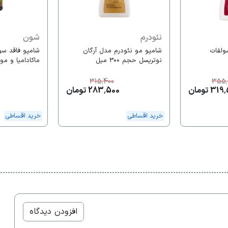
نئودرم
شون
سولفات
شامپو مو نئودرم مدل آرگان
شامپو فاقد س
نوتریسل حجم 300 میل
ماکادامیا و مور
315,400
355,
3 تومان
283,500 تومان
خرید اقساطی
خرید اقساطی
افزودن دیدگاه