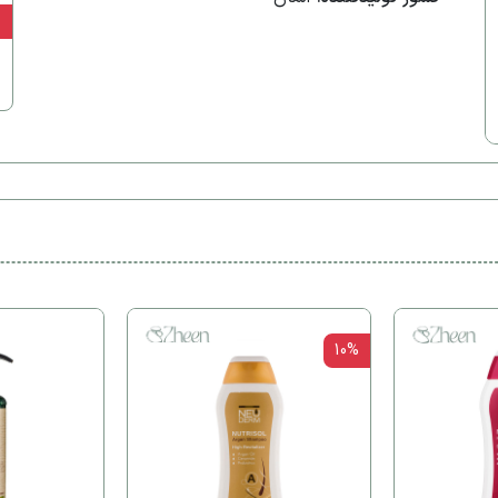
ن
10%