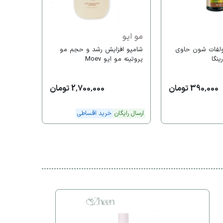
خرید اقس
مو ایو
ولفات شون حاوی
شامپو افزایش رشد و حجم مو
ینگا
پروتینه مو ایو Moev
390,000 تومان
2,700,000 تومان
ارسال رایگان
خرید اقساطی