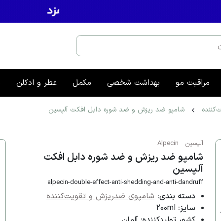
مراقبت مو
بهداشت شخصی
مکمل
عطر و ادکلن
م
کننده
شامپو ضد ریزش و ضد شوره دابل افکت آلپسین
آلپسین
Alpecin
شامپو ضد ریزش و ضد شوره دابل افکت
آلپسین
alpecin-double-effect-anti-shedding-and-anti-dandruff
دسته بندی:
شامپوی ضدریزش و تقویت‌کننده
سایز:
200ml
کشور تولیدکننده:
آلمان