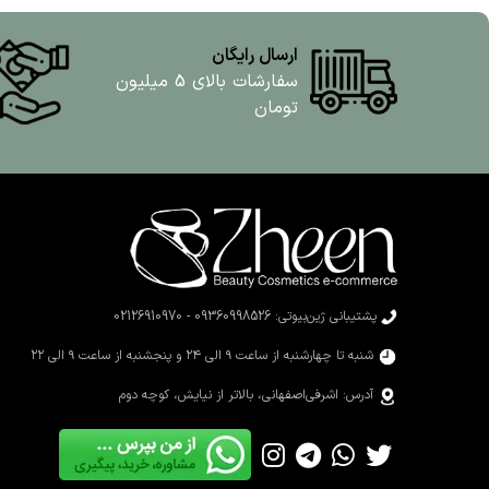
ارسال رایگان
سفارشات بالای 5 میلیون
تومان
پشتیبانی ژین‌بیوتی: 09360998526 - 02126910970
شنبه تا چهارشنبه از ساعت ۹ الی ۲۴ و پنجشنبه از ساعت ۹ الی ۲۲
آدرس: اشرفی‌اصفهانی، بالاتر از نیایش، کوچه دوم