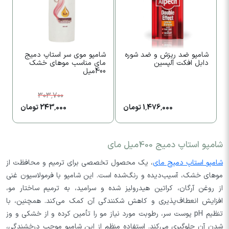
شامپو ضد ریزش و ضد شوره
شامپو موی سر استاپ دمیج
ش
دابل افکت آلپسین
مای مناسب موهای خشک
م
400میل
00
303,700
1,476,000 تومان
243,000 تومان
شامپو استاپ دمیج 400میل مای
شامپو استاپ دمیج مای
، یک محصول تخصصی برای ترمیم و محافظت از
موهای خشک، آسیب‌دیده و رنگ‌شده است. این شامپو با فرمولاسیون غنی
از روغن آرگان، کراتین هیدرولیز شده و سرامید، به ترمیم ساختار مو،
افزایش انعطاف‌پذیری و کاهش شکنندگی آن کمک می‌کند. همچنین، با
تنظیم pH پوست سر، رطوبت مورد نیاز مو را تأمین کرده و از خشکی و وز
شدن آن جلوگیری می‌کند. استفاده منظم از این شامپو موجب درخشندگی،