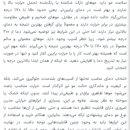
سلامت مو دارد. موهای نازک، شکننده یا رنگ‌شده تحمل حرارت بالا را
ندارند و بهتر است در دمای پایین‌تر، یعنی حدود 150 تا 170 درجه
سانتی‌گراد حالت داده شوند. در مقابل، موهای ضخیم و طبیعی مقاومت
بیشتری در برابر حرارت دارند و معمولاً برای گرفتن بهترین نتیجه به دمای
بالاتری نیاز دارند؛ اما حتی در این شرایط نیز توصیه نمی‌شود دما از 200
درجه بیشتر شود، زیرا خطر آسیب وجود دارد. موهای معمولی و سالم
معمولاً در بازه 170 تا 190 درجه بهترین نتیجه را می‌گیرند. نکته مهم این
است که همیشه بهتر است کار را با حرارت پایین آغاز کنید و تنها در صورت
نیاز به تدریج دما را افزایش دهید، نه اینکه از همان ابتدا بالاترین درجه را
انتخاب کنید.
انتخاب دمای مناسب نه‌تنها از آسیب‌های بلندمدت جلوگیری می‌کند، بلکه
بر کیفیت و ماندگاری حالت مو نیز اثرگذار است. حرارت متناسب باعث
می‌شود موها ظاهری براق‌تر و طبیعی‌تر پیدا کنند، بدون اینکه خشک یا
سوخته به نظر برسند. علاوه بر این، بسیاری از ابزارهای حرارتی مدرن
امروزی دارای قابلیت تنظیم دما هستند و حتی بعضی از آن‌ها متناسب با
نوع مو دمای پیشنهادی ارائه می‌دهند. بنابراین، هنگام خرید و استفاده از
این ابزارها باید به وجود چنین قابلیت‌هایی توجه داشت. در نهایت
می‌توان گفت انتخاب درست دما، همان‌قدر مهم است که استفاده از