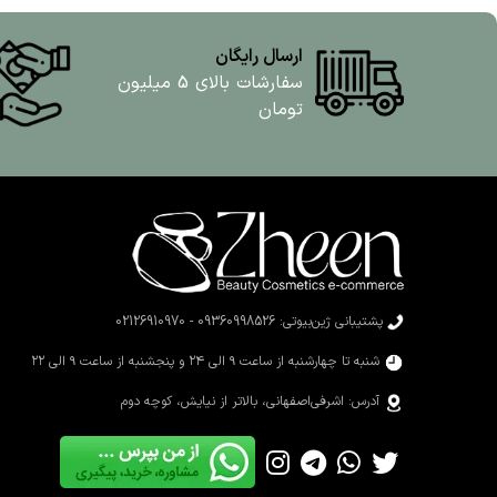
ارسال رایگان
سفارشات بالای 5 میلیون
تومان
پشتیبانی ژین‌بیوتی: 09360998526 - 02126910970
شنبه تا چهارشنبه از ساعت ۹ الی ۲۴ و پنجشنبه از ساعت ۹ الی ۲۲
آدرس: اشرفی‌اصفهانی، بالاتر از نیایش، کوچه دوم