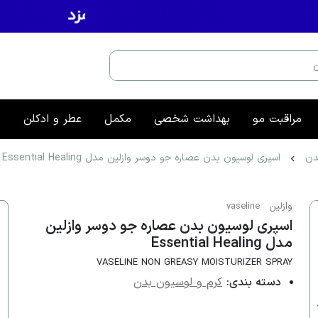
مراقبت مو
بهداشت شخصی
مکمل
عطر و ادکلن
م
دن
اسپری لوسیون بدن عصاره جو دوسر وازلین مدل Essential Healing
وازلین
vaseline
اسپری لوسیون بدن عصاره جو دوسر وازلین
مدل Essential Healing
VASELINE NON GREASY MOISTURIZER SPRAY
دسته بندی:
کرم و لوسیون بدن