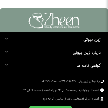
ژین بیوتی
خرید ضد آفتاب
درباره ژین بیوتی
خرید شوینده صورت
درباره ما
خرید محصولات اوردینری
گواهی نامه ها
تماس با ما
خرید رژ لب
محصولات شیگلم
خرید کرم پودر
محصولات سیمپل
پشتیبانی ژین‌بیوتی: 09360998526 - 02126910970
محصولات کوزارکس
شنبه تا چهارشنبه از ساعت ۹ الی ۲۴ و پنجشنبه از ساعت ۹ الی ۲۲
آدرس: اشرفی‌اصفهانی، بالاتر از نیایش، کوچه دوم