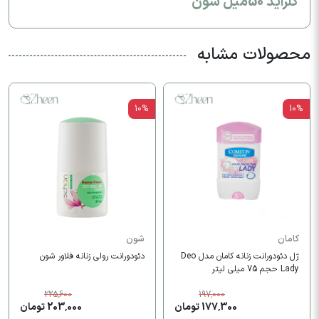
کلراید 50میل شون
محصولات مشابه
10%
10%
کامان
شون
ژل دئودورانت زنانه کامان مدل Deo
دئودورانت رولی زنانه فلاور شون
Lady حجم 75 میلی لیتر
225,600
197,000
177,300 تومان
203,000 تومان