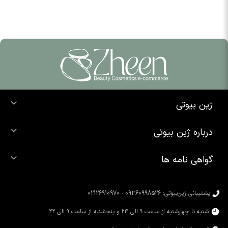
ژین بیوتی
خرید ضد آفتاب
درباره ژین بیوتی
خرید شوینده صورت
درباره ما
خرید محصولات اوردینری
گواهی نامه ها
تماس با ما
خرید رژ لب
محصولات شیگلم
خرید کرم پودر
محصولات سیمپل
پشتیبانی ژین‌بیوتی: 09360998526 - 02126910970
محصولات کوزارکس
شنبه تا چهارشنبه از ساعت ۹ الی ۲۴ و پنجشنبه از ساعت ۹ الی ۲۲