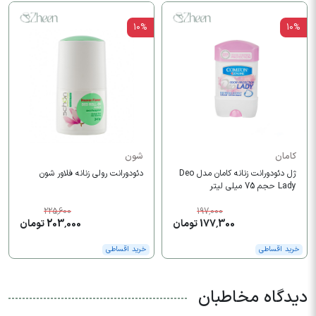
10%
10%
کامان
شون
ژل دئودورانت زنانه کامان مدل Deo
دئودورانت رولی زنانه فلاور شون
Lady حجم 75 میلی لیتر
225,600
197,000
177,300 تومان
203,000 تومان
خرید اقساطی
خرید اقساطی
دیدگاه مخاطبان